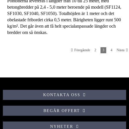
Pontonerna levereras i längder från 10 till 25 meter, med
betongbredder på 2,4 - 5,0 meter beroende på modell (SF1124,
SF1030, SF1040, SF1050). Totalhöjden är 1 meter och det
obelastade fribordet cirka 0,5 meter. Bärigheten ligger runt 500
kg/m². Det går även att få helt specialanpassade längder och
bredder om så önskas.
2
3
4
Föregående
Nästa
KONTAKTA OSS
BEGÄR OFFERT
NYHETER