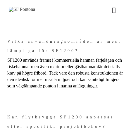
Fortsätt
till
Toggle
innehållet
Naviga
VÅRT ERBJUDANDE
Vilka användningsområden är mest
PRODUKTER
lämpliga för SF1200?
SF1200 används främst i kommersiella hamnar, färjelägen och
PROJEKT
fiskehamnar men även marinor eller gästhamnar där det ställs
krav på högre fribord. Tack vare den robusta konstruktionen är
den idealisk för mer utsatta miljöer och kan samtidigt fungera
NYHETER
som vågdämpande ponton i marina anläggningar.
OM OSS
Kan flytbrygga SF1200 anpassas
efter specifika projektbehov?